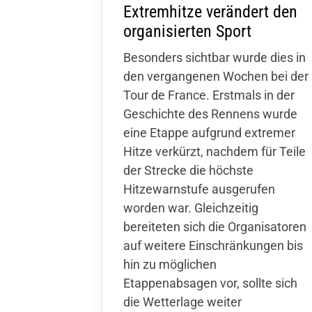
Extremhitze verändert den
TSV Hollenstedt
Ver
organisierten Sport
Neue Straße 2
V
Besonders sichtbar wurde dies in
37154 Northeim-Hollenstedt
T
den vergangenen Wochen bei der
S
info@tsv-hollenstedt.de
Tour de France. Erstmals in der
Geschichte des Rennens wurde
eine Etappe aufgrund extremer
Hitze verkürzt, nachdem für Teile
der Strecke die höchste
Hitzewarnstufe ausgerufen
worden war. Gleichzeitig
bereiteten sich die Organisatoren
auf weitere Einschränkungen bis
hin zu möglichen
Etappenabsagen vor, sollte sich
die Wetterlage weiter