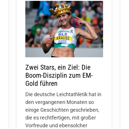
ein
Sportangebote finden
orstand
Trainingszeiten
SV Sporthaus
Abteilungen
portanlage
Zwei Stars, ein Ziel: Die
Boom-Disziplin zum EM-
Gold führen
Die deutsche Leichtathletik hat in
den vergangenen Monaten so
einige Geschichten geschrieben,
die es rechtfertigen, mit großer
Vorfreude und ebensolcher