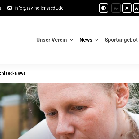
t
info@tsv-hollenstedt.de
A-
A
A
Unser Verein
News
Sportangebot
schland-News