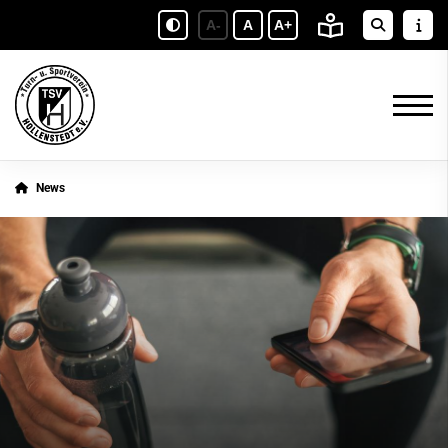
A-
A
A+
News