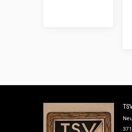
TSV
Neu
371