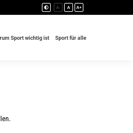
A-
A
A+
um Sport wichtig ist
Sport für alle
len.